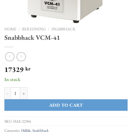
HOME
/
BEREDNING
/
SNABBHACK
Snabbhack VCM-41
17329
kr
In stock
Snabbhack VCM-41 quantity
ADD TO CART
SKU:
HAE-22304
Categories:
Hällde
,
Snabbhack