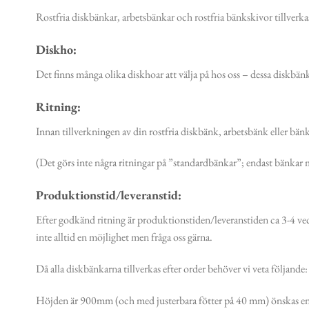
Rostfria diskbänkar, arbetsbänkar och rostfria bänkskivor tillverkas
Diskho:
Det finns många olika diskhoar att välja på hos oss – dessa diskbä
Ritning:
Innan tillverkningen av din rostfria diskbänk, arbetsbänk eller bän
(Det görs inte några ritningar på ”standardbänkar”; endast bänkar m
Produktionstid/leveranstid:
Efter godkänd ritning är produktionstiden/leveranstiden ca 3-4 ve
inte alltid en möjlighet men fråga oss gärna.
Då alla diskbänkarna tillverkas efter order behöver vi veta följande:
Höjden är 900mm (och med justerbara fötter på 40 mm) önskas en 