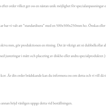
 efter order vilket ger oss en nästan unik möjlighet för specialanpassningar 
nkar har vi valt att ”standardisera” med en 500x500x250mm ho. Önskas eller 
kskiva mm, gör produktionen en ritning. Det är viktigt att ni dubbelkollar al
ed justeringar i mått och placering av diskho eller andra specialprodukter.)
ckor. Är din order brådskande kan du informera oss om detta och vi vill då
annan höjd vänligen uppge detta vid beställningen.