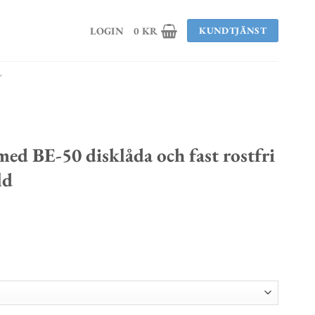
LOGIN
0
KR
KUNDTJÄNST
ed BE-50 disklåda och fast rostfri
ld