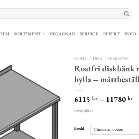
HEM
SORTIMENT
BEGAGNAD
SERVICE
OFFERT
INFO
HOME
/
DISK
/
DISKBÄNK
Rostfri diskbänk m
hylla – måttbestäl
6115
–
11780
kr
kr
varumärke
Bredd