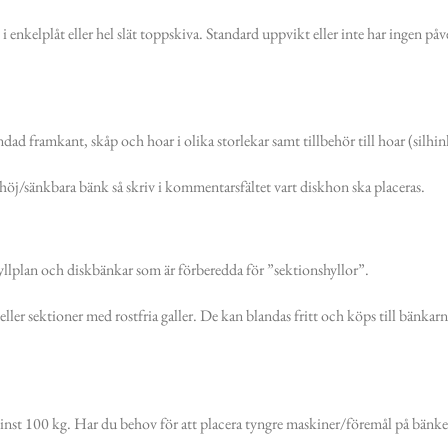
i enkelplåt eller hel slät toppskiva. Standard uppvikt eller inte har ingen p
dad framkant, skåp och hoar i olika storlekar samt tillbehör till hoar (silhi
er höj/sänkbara bänk så skriv i kommentarsfältet vart diskhon ska placeras.
hyllplan och diskbänkar som är förberedda för ”sektionshyllor”.
t eller sektioner med rostfria galler. De kan blandas fritt och köps till bänka
minst 100 kg. Har du behov för att placera tyngre maskiner/föremål på bänk