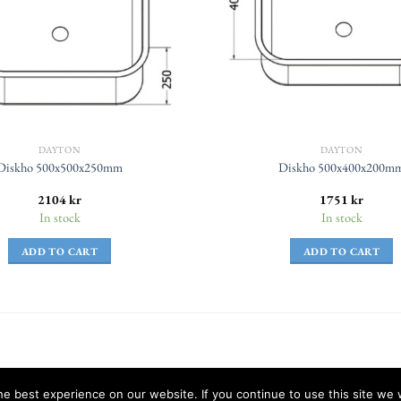
DAYTON
DAYTON
Diskho 500x500x250mm
Diskho 500x400x200m
2104
kr
1751
kr
In stock
In stock
ADD TO CART
ADD TO CART
e best experience on our website. If you continue to use this site we w