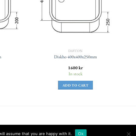
DAYTON
m
Diskho 400x400x250mm
1600
kr
In stock
ADD TO CART
ill assume that you are happy with it.
Ok