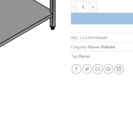
Rostfri diskbänk med BE-50 disklåda
SKU:
1.2.4-S09-600x600
Categories:
Dayton
,
Diskbänk
Tag:
Dayton