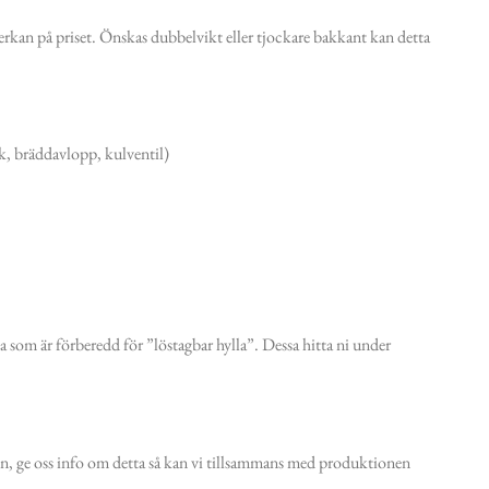
åverkan på priset. Önskas dubbelvikt eller tjockare bakkant kan detta
nk, bräddavlopp, kulventil)
rna som är förberedd för ”löstagbar hylla”. Dessa hitta ni under
en, ge oss info om detta så kan vi tillsammans med produktionen