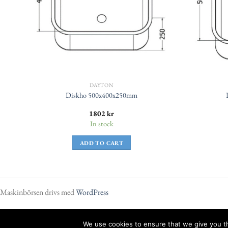
DAYTON
Diskho 500x400x250mm
1802
kr
In stock
ADD TO CART
Maskinbörsen drivs med
WordPress
We use cookies to ensure that we give you th