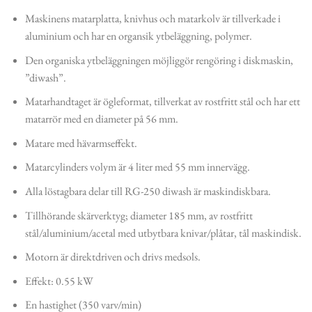
Maskinens matarplatta, knivhus och matarkolv är tillverkade i
aluminium och har en organsik ytbeläggning, polymer.
Den organiska ytbeläggningen möjliggör rengöring i diskmaskin,
”diwash”.
Matarhandtaget är ögleformat, tillverkat av rostfritt stål och har ett
matarrör med en diameter på 56 mm.
Matare med hävarmseffekt.
Matarcylinders volym är 4 liter med 55 mm innervägg.
Alla löstagbara delar till RG-250 diwash är maskindiskbara.
Tillhörande skärverktyg; diameter 185 mm, av rostfritt
stål/aluminium/acetal med utbytbara knivar/plåtar, tål maskindisk.
Motorn är direktdriven och drivs medsols.
Effekt: 0.55 kW
En hastighet (350 varv/min)