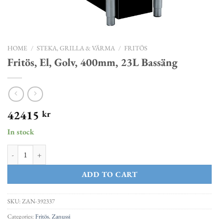
HOME
/
STEKA, GRILLA & VÄRMA
/
FRITÖS
Fritös, El, Golv, 400mm, 23L Bassäng
42415
kr
In stock
Fritös, El, Golv, 400mm, 23L Bassäng quantity
ADD TO CART
SKU:
ZAN-392337
Categories:
Fritös
,
Zanussi