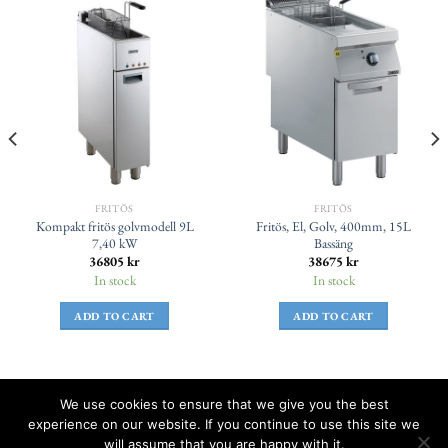
FRITÖS
FRITÖS
Kompakt fritös golvmodell 9L
Fritös, El, Golv, 400mm, 15L
7,40 kW
Bassäng
36805
kr
38675
kr
In stock
In stock
ADD TO CART
ADD TO CART
We use cookies to ensure that we give you the best
Maskinbörsen drivs med
WordPress
experience on our website. If you continue to use this site we
will assume that you are happy with it.