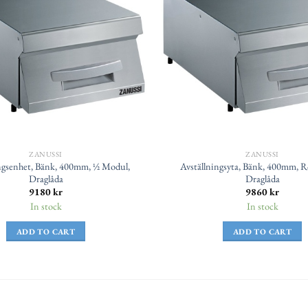
ZANUSSI
ZANUSSI
ngsenhet, Bänk, 400mm, ½ Modul,
Avställningsyta, Bänk, 400mm, Ro
Draglåda
Draglåda
9180
kr
9860
kr
In stock
In stock
ADD TO CART
ADD TO CART