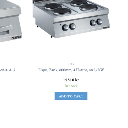
SPIS
stfritt, 1
Elspis, Bänk, 800mm, 4 Plattor, 4×2,6kW
15810
kr
In stock
ADD TO CART