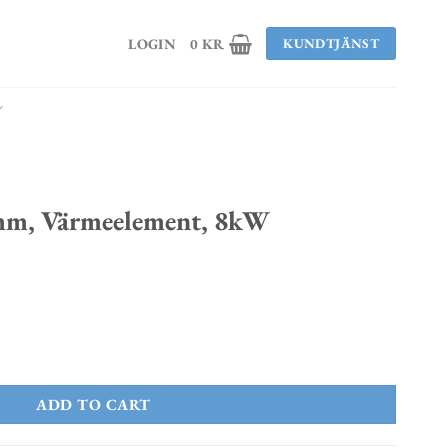
LOGIN
0
KR
KUNDTJÄNST
0mm, Värmeelement, 8kW
nt, 8kW quantity
ADD TO CART