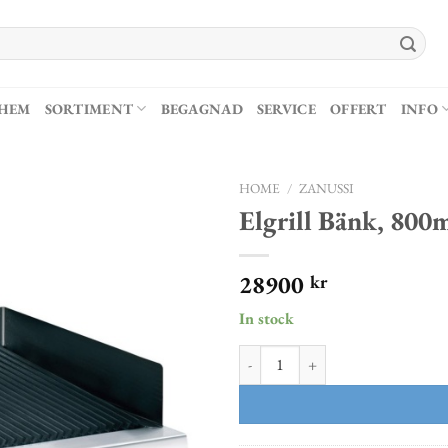
HEM
SORTIMENT
BEGAGNAD
SERVICE
OFFERT
INFO
HOME
/
ZANUSSI
Elgrill Bänk, 80
28900
kr
In stock
Elgrill Bänk, 800mm, Värmeeleme